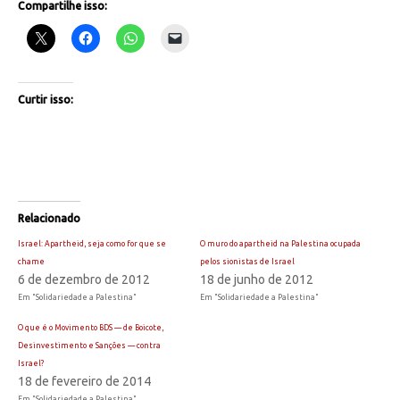
Compartilhe isso:
Curtir isso:
Relacionado
Israel: Apartheid, seja como for que se
O muro do apartheid na Palestina ocupada
chame
pelos sionistas de Israel
6 de dezembro de 2012
18 de junho de 2012
Em "Solidariedade a Palestina"
Em "Solidariedade a Palestina"
O que é o Movimento BDS — de Boicote,
Desinvestimento e Sanções — contra
Israel?
18 de fevereiro de 2014
Em "Solidariedade a Palestina"