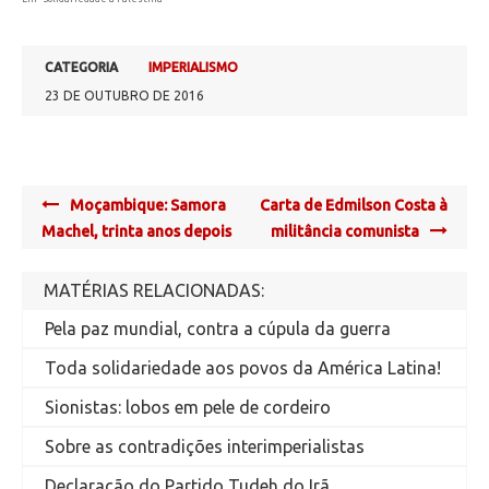
CATEGORIA
IMPERIALISMO
23 DE OUTUBRO DE 2016
Post
Moçambique: Samora
Carta de Edmilson Costa à
navigation
Machel, trinta anos depois
militância comunista
MATÉRIAS RELACIONADAS:
Pela paz mundial, contra a cúpula da guerra
Toda solidariedade aos povos da América Latina!
Sionistas: lobos em pele de cordeiro
Sobre as contradições interimperialistas
Declaração do Partido Tudeh do Irã