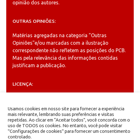
opinião dos autores.
OUTRAS OPINIÕES:
Matérias agregadas na categoria
"Outras
Opiniões"
e/ou marcadas com a ilustração
correspondente não refletem as posições do PCB.
Mas pela relevância das informações contidas
justificam a publicação.
LICENÇA:
Permitida a reprodução, desde que citada a fonte
(
Creative Commons
).
Usamos cookies em nosso site para fornecer a experiência
mais relevante, lembrando suas preferências e visitas
repetidas. Ao clicar em “Aceitar todos”, você concorda com o
ARQUIVOS
uso de TODOS os cookies. No entanto, você pode visitar
"Configurações de cookies" para fornecer um consentimento
controlado.
Arquivos