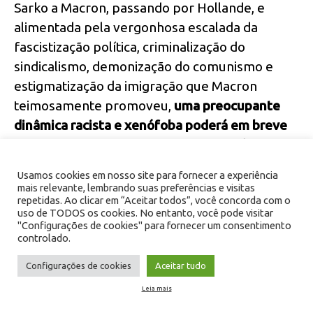
Sarko a Macron, passando por Hollande, e
alimentada pela vergonhosa escalada da
fascistização política, criminalização do
sindicalismo, demonização do comunismo e
estigmatização da imigração que Macron
teimosamente promoveu,
uma preocupante
dinâmica racista e xenófoba poderá em breve
trazer a Matignon um representante do RN
ladeado pelo petainista Zemmour e pelo
Usamos cookies em nosso site para fornecer a experiência
político ultrarreacionário E. Ciotti.
mais relevante, lembrando suas preferências e visitas
repetidas. Ao clicar em “Aceitar todos”, você concorda com o
uso de TODOS os cookies. No entanto, você pode visitar
Diante disso, alguns, como Fabien Roussel, não
"Configurações de cookies" para fornecer um consentimento
controlado.
conseguem pensar em nada melhor do que
branquear o Macronato, pedindo
Configurações de cookies
Aceitar tudo
antecipadamente que as pessoas votem em
Leia mais
seus candidatos no segundo turno para “barrar