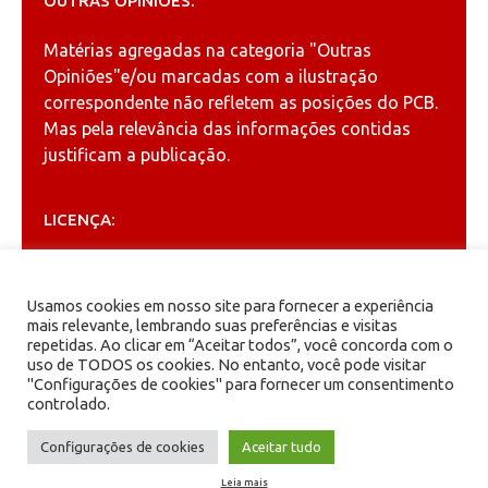
OUTRAS OPINIÕES:
Matérias agregadas na categoria
"Outras
Opiniões"
e/ou marcadas com a ilustração
correspondente não refletem as posições do PCB.
Mas pela relevância das informações contidas
justificam a publicação.
LICENÇA:
Permitida a reprodução, desde que citada a fonte
(
Creative Commons
).
Usamos cookies em nosso site para fornecer a experiência
mais relevante, lembrando suas preferências e visitas
repetidas. Ao clicar em “Aceitar todos”, você concorda com o
ARQUIVOS
uso de TODOS os cookies. No entanto, você pode visitar
"Configurações de cookies" para fornecer um consentimento
controlado.
Arquivos
Configurações de cookies
Aceitar tudo
Leia mais