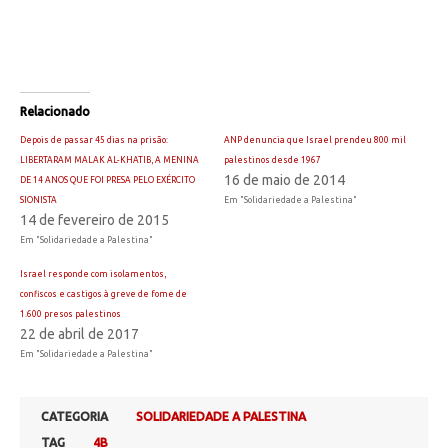
Relacionado
Depois de passar 45 dias na prisão:
ANP denuncia que Israel prendeu 800 mil
LIBERTARAM MALAK AL-KHATIB, A MENINA
palestinos desde 1967
16 de maio de 2014
DE 14 ANOS QUE FOI PRESA PELO EXÉRCITO
SIONISTA
Em "Solidariedade a Palestina"
14 de fevereiro de 2015
Em "Solidariedade a Palestina"
Israel responde com isolamentos,
confiscos e castigos à greve de fome de
1.600 presos palestinos
22 de abril de 2017
Em "Solidariedade a Palestina"
CATEGORIA
SOLIDARIEDADE A PALESTINA
TAG
4B