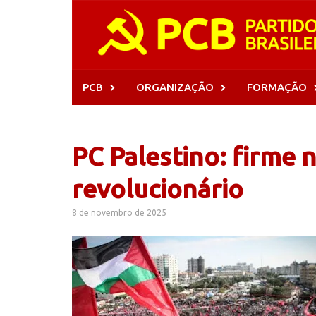
Skip
to
content
PCB
ORGANIZAÇÃO
FORMAÇÃO
PC Palestino: firme 
revolucionário
8 de novembro de 2025