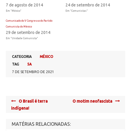
7 de agosto de 2014
24 de setembro de 2014
Em "México"
Em "Comunistas"
Comunicado do V Congresso do Partido
Comunista do México
29 de setembro de 2014
Em "Unidade Comunista"
CATEGORIA
MÉXICO
TAG
5A
7 DE SETEMBRO DE 2021
Post
O Brasil é terra
O motim neofascista
navigation
indígena!
MATÉRIAS RELACIONADAS: