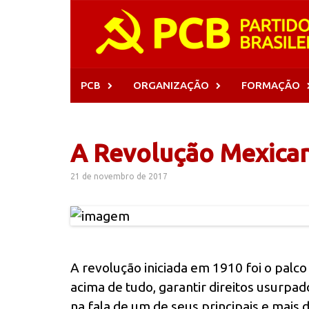
Skip
to
content
PCB
ORGANIZAÇÃO
FORMAÇÃO
A Revolução Mexica
21 de novembro de 2017
A revolução iniciada em 1910 foi o palc
acima de tudo, garantir direitos usurpad
na fala de um de seus principais e mais 