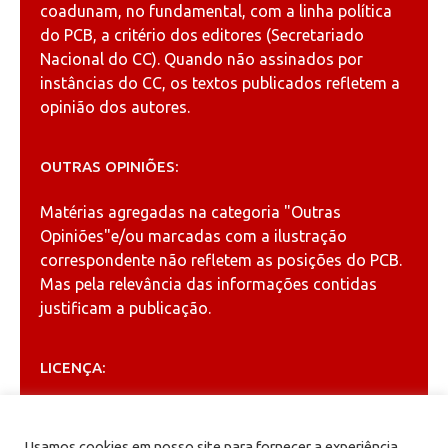
coadunam, no fundamental, com a linha política
do PCB, a critério dos editores (Secretariado
Nacional do CC). Quando não assinados por
instâncias do CC, os textos publicados refletem a
opinião dos autores.
OUTRAS OPINIÕES:
Matérias agregadas na categoria
"Outras
Opiniões"
e/ou marcadas com a ilustração
correspondente não refletem as posições do PCB.
Mas pela relevância das informações contidas
justificam a publicação.
LICENÇA:
Permitida a reprodução, desde que citada a fonte
(
Creative Commons
).
Usamos cookies em nosso site para fornecer a experiência