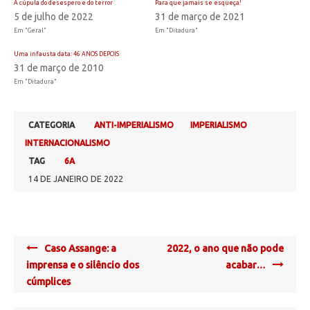
A cúpula do desespero e do terror
Para que jamais se esqueça!
5 de julho de 2022
31 de março de 2021
Em "Geral"
Em "Ditadura"
Uma infausta data: 46 ANOS DEPOIS
31 de março de 2010
Em "Ditadura"
CATEGORIA
ANTI-IMPERIALISMO
IMPERIALISMO
INTERNACIONALISMO
TAG
6A
14 DE JANEIRO DE 2022
Post
Caso Assange: a
2022, o ano que não pode
navigation
imprensa e o silêncio dos
acabar…
cúmplices