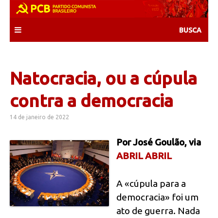
Skip
to
content
Natocracia, ou a cúpula
contra a democracia
14 de janeiro de 2022
Por José Goulão, via
ABRIL ABRIL
A «cúpula para a
democracia» foi um
ato de guerra. Nada