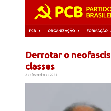
Skip
to
content
PCB
ORGANIZAÇÃO
FORMAÇÃO
Derrotar o neofascis
classes
2 de fevereiro de 2024