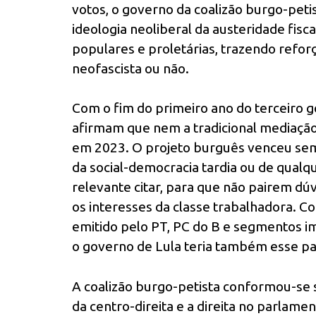
votos, o governo da coalizão burgo-peti
ideologia neoliberal da austeridade fisca
populares e proletárias, trazendo reforç
neofascista ou não.
Com o fim do primeiro ano do terceiro go
afirmam que nem a tradicional mediação 
em 2023. O projeto burguês venceu se
da social-democracia tardia ou de qualqu
relevante citar, para que não pairem dú
os interesses da classe trabalhadora. C
emitido pelo PT, PC do B e segmentos i
o governo de Lula teria também esse pa
A coalizão burgo-petista conformou-se 
da centro-direita e a direita no parlam