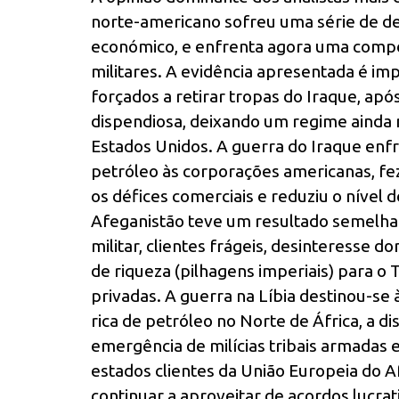
norte-americano sofreu uma série de der
económico, e enfrenta agora uma compet
militares. A evidência apresentada é i
forçados a retirar tropas do Iraque, ap
dispendiosa, deixando um regime ainda ma
Estados Unidos. A guerra do Iraque enf
petróleo às corporações americanas, fe
os défices comerciais e reduziu o nível 
Afeganistão teve um resultado semelhan
militar, clientes frágeis, desinteresse
de riqueza (pilhagens imperiais) para o
privadas. A guerra na Líbia destinou-s
rica de petróleo no Norte de África, a di
emergência de milícias tribais armadas 
estados clientes da União Europeia do A
continuar a aproveitar de acordos lucra