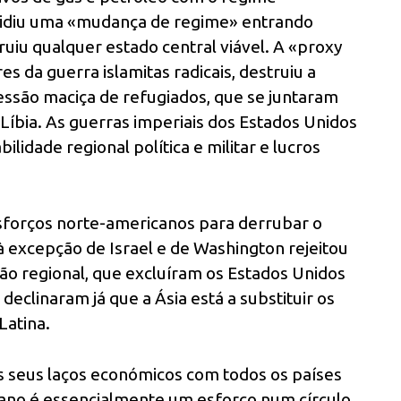
ecidiu uma «mudança de regime» entrando
ruiu qualquer estado central viável. A «proxy
es da guerra islamitas radicais, destruiu a
são maciça de refugiados, que se juntaram
 Líbia. As guerras imperiais dos Estados Unidos
lidade regional política e militar e lucros
esforços norte-americanos para derrubar o
 excepção de Israel e de Washington rejeitou
ão regional, que excluíram os Estados Unidos
eclinaram já que a Ásia está a substituir os
Latina.
s seus laços económicos com todos os países
cano é essencialmente um esforço num círculo