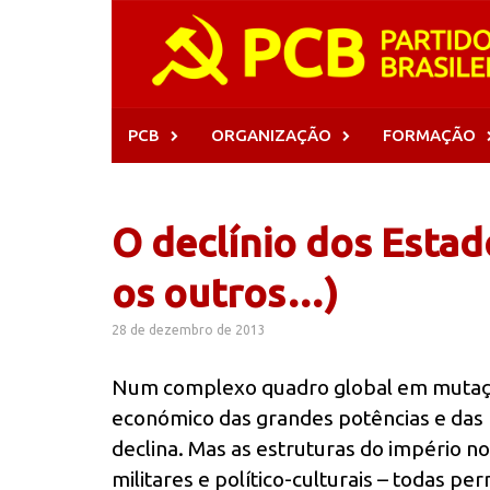
Skip
to
content
PCB
ORGANIZAÇÃO
FORMAÇÃO
O declínio dos Estad
os outros…)
28 de dezembro de 2013
Num complexo quadro global em mutação
económico das grandes potências e das
declina. Mas as estruturas do império no
militares e político-culturais – todas 