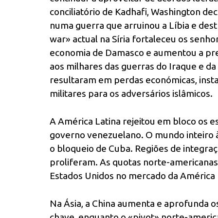
conciliatório de Kadhafi, Washington d
numa guerra que arruinou a Líbia e dest
war» actual na Síria fortaleceu os senhor
economia de Damasco e aumentou a pres
aos milhares das guerras do Iraque e da
resultaram em perdas económicas, instabi
militares para os adversários islâmicos.
A América Latina rejeitou em bloco os 
governo venezuelano. O mundo inteiro à
o bloqueio de Cuba. Regiões de integraç
proliferam. As quotas norte-americanas d
Estados Unidos no mercado da América 
Na Ásia, a China aumenta e aprofunda o
chave, enquanto o «pivot» norte-ameri