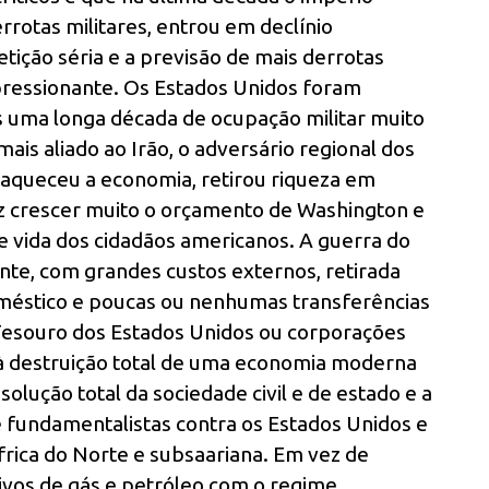
rotas militares, entrou em declínio
ição séria e a previsão de mais derrotas
mpressionante. Os Estados Unidos foram
ós uma longa década de ocupação militar muito
is aliado ao Irão, o adversário regional dos
raqueceu a economia, retirou riqueza em
z crescer muito o orçamento de Washington e
de vida dos cidadãos americanos. A guerra do
te, com grandes custos externos, retirada
 doméstico e poucas ou nenhumas transferências
 Tesouro dos Estados Unidos ou corporações
e à destruição total de uma economia moderna
ssolução total da sociedade civil e de estado e a
e fundamentalistas contra os Estados Unidos e
frica do Norte e subsaariana. Em vez de
tivos de gás e petróleo com o regime