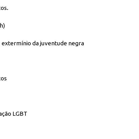
cos.
h)
o extermínio da juventude negra
cos
lação LGBT