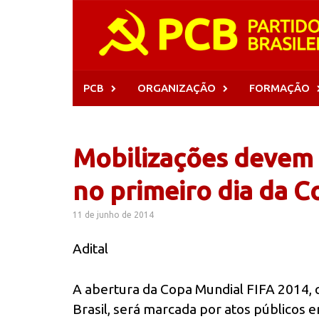
Skip
to
content
PCB
ORGANIZAÇÃO
FORMAÇÃO
Mobilizações devem 
no primeiro dia da 
11 de junho de 2014
Adital
A abertura da Copa Mundial FIFA 2014, q
Brasil, será marcada por atos públicos e