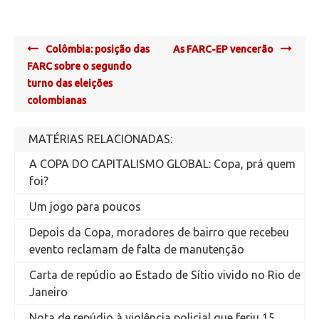
Post
Colômbia: posição das
As FARC-EP vencerão
navigation
FARC sobre o segundo
turno das eleições
colombianas
MATÉRIAS RELACIONADAS:
A COPA DO CAPITALISMO GLOBAL: Copa, prá quem
foi?
Um jogo para poucos
Depois da Copa, moradores de bairro que recebeu
evento reclamam de falta de manutenção
Carta de repúdio ao Estado de Sítio vivido no Rio de
Janeiro
Nota de repúdio à violência policial que feriu 15