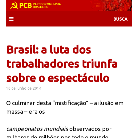
Skip
to
content
Brasil: a luta dos
trabalhadores triunfa
sobre o espectáculo
10 de junho de 2014
O culminar desta “mistificação” – a ilusão em
massa – era os
campeonatos mundiais
observados por
milhares de milhões por todo o mundo,