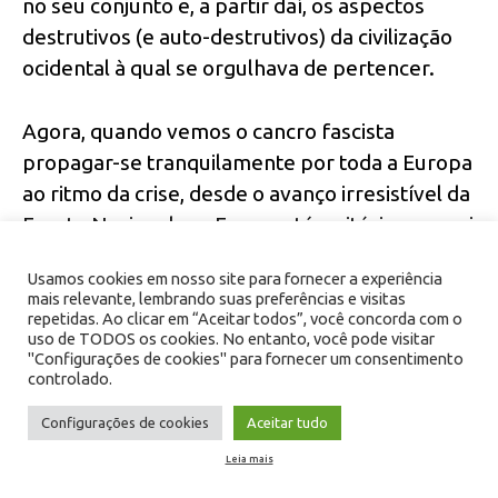
no seu conjunto e, a partir daí, os aspectos
destrutivos (e auto-destrutivos) da civilização
ocidental à qual se orgulhava de pertencer.
Agora, quando vemos o cancro fascista
propagar-se tranquilamente por toda a Europa
ao ritmo da crise, desde o avanço irresistível da
Frente Nacional em França até a vitória neonazi
na Ucrânia, passando pela Holanda, Bélgica,
Usamos cookies em nosso site para fornecer a experiência
Croácia, Hungria, os países bálticos, Grécia, etc,
mais relevante, lembrando suas preferências e visitas
não podemos deixar de constatar o
repetidas. Ao clicar em “Aceitar todos”, você concorda com o
uso de TODOS os cookies. No entanto, você pode visitar
enraizamento profundo do mesmo não só na
"Configurações de cookies" para fornecer um consentimento
tragédia dos anos 1920-1930-1950 como
controlado.
também em histórias muito mais antigas, em
Configurações de cookies
Aceitar tudo
fanatismos religiosos, em genocídios coloniais
Leia mais
e outras práticas sociais de grande crueldade (o