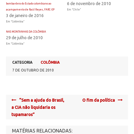
6 de novembro de 2010
bombardeio do Estado colombiano ao
acampamento de Raúl Reyes, FARC-EP
Em "Chile"
3 de janeiro de 2016
Em "Colômbia"
NAS MONTANHAS DA COLÔMBIA
29 de julho de 2010
Em "Colômbia"
CATEGORIA
COLÔMBIA
7 DE OUTUBRO DE 2010
Post
“Sem a ajuda do Brasil,
O fim da política
navigation
a CIA não liquidaria os
tupamaros”
MATÉRIAS RELACIONADAS: