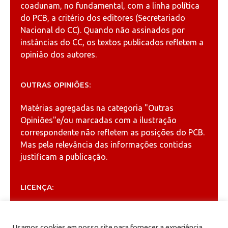
coadunam, no fundamental, com a linha política
do PCB, a critério dos editores (Secretariado
Nacional do CC). Quando não assinados por
instâncias do CC, os textos publicados refletem a
opinião dos autores.
OUTRAS OPINIÕES:
Matérias agregadas na categoria
"Outras
Opiniões"
e/ou marcadas com a ilustração
correspondente não refletem as posições do PCB.
Mas pela relevância das informações contidas
justificam a publicação.
LICENÇA:
Permitida a reprodução, desde que citada a fonte
(
Creative Commons
).
Usamos cookies em nosso site para fornecer a experiência