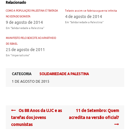
Relacionado
COMO A POPULAÇÃO PALESTINA É TRATADA
Telaviv: assim se fabrica a guerra infinita
4 de agosto de 2014
NO ESTADO SIONISTA
9 de agosto de 2014
Em "Solidariedade a Palestina"
Em "Solidariedade a Palestina"
MANIFESTO PELO BOICOTE AO APARTHEID
DE ISRAEL
25 de agosto de 2011
Em "Imperialismo"
CATEGORIA
SOLIDARIEDADE A PALESTINA
1 DE AGOSTO DE 2015
Post
Os 88 Anos da UJC e as
11 de Setembro: Quem
navigation
tarefas dos jovens
acredita na versão oficial?
comunistas