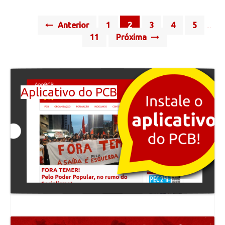
Posts
Anterior
1
2
3
4
5
…
navigation
11
Próxima
Aplicativo do PCB