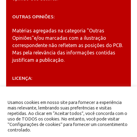
OUTRAS OPINIÕES:
Matérias agregadas na categoria
"Outras
Opiniões"
e/ou marcadas com a ilustração
correspondente não refletem as posições do PCB.
Mas pela relevância das informações contidas
justificam a publicação.
LICENÇA:
Permitida a reprodução, desde que citada a fonte
(
Creative Commons
).
Usamos cookies em nosso site para fornecer a experiência
mais relevante, lembrando suas preferências e visitas
repetidas. Ao clicar em “Aceitar todos”, você concorda com o
ARQUIVOS
uso de TODOS os cookies. No entanto, você pode visitar
"Configurações de cookies" para fornecer um consentimento
controlado.
Arquivos