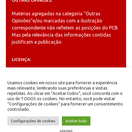
OUTRAS OPINIÕES:
Matérias agregadas na categoria
"Outras
Opiniões"
e/ou marcadas com a ilustração
correspondente não refletem as posições do PCB.
Mas pela relevância das informações contidas
justificam a publicação.
LICENÇA:
Permitida a reprodução, desde que citada a fonte
(
Creative Commons
).
Usamos cookies em nosso site para fornecer a experiência
mais relevante, lembrando suas preferências e visitas
repetidas. Ao clicar em “Aceitar todos”, você concorda com o
ARQUIVOS
uso de TODOS os cookies. No entanto, você pode visitar
"Configurações de cookies" para fornecer um consentimento
controlado.
Arquivos
Configurações de cookies
Aceitar tudo
Leia mais