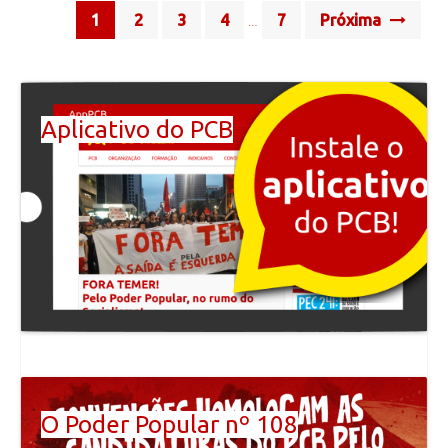
Posts
1
2
3
4
7
Próxima
…
navigation
Aplicativo do PCB
O Poder Popular nº 108