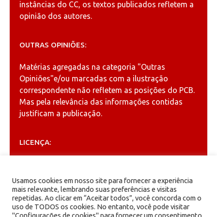
instâncias do CC, os textos publicados refletem a
opinião dos autores.
OUTRAS OPINIÕES:
Matérias agregadas na categoria
"Outras
Opiniões"
e/ou marcadas com a ilustração
correspondente não refletem as posições do PCB.
Mas pela relevância das informações contidas
justificam a publicação.
LICENÇA:
Permitida a reprodução, desde que citada a fonte
(
Creative Commons
).
Usamos cookies em nosso site para fornecer a experiência
mais relevante, lembrando suas preferências e visitas
repetidas. Ao clicar em “Aceitar todos”, você concorda com o
ARQUIVOS
uso de TODOS os cookies. No entanto, você pode visitar
"Configurações de cookies" para fornecer um consentimento