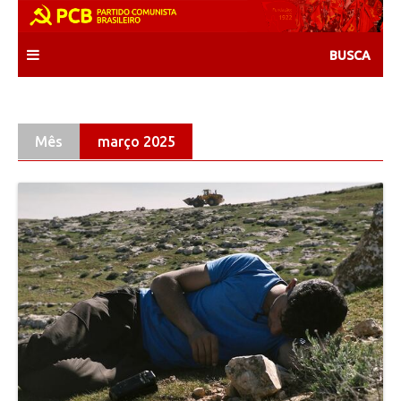
Skip
to
content
Mês
março 2025