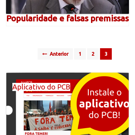
Popularidade e falsas premissas
Posts
Anterior
1
2
3
navigation
Aplicativo do PCB