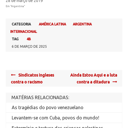
28 de março de 2019
Em "Argentina"
CATEGORIA
AMÉRICA LATINA
ARGENTINA
INTERNACIONAL
TAG
4B
6 DE MARÇO DE 2025
Post
Sindicatos ingleses
Ainda Estou Aqui e a luta
navigation
contra o racismo
contra a ditadura
MATÉRIAS RELACIONADAS:
As tragédias do povo venezuelano
Levantem-se com Cuba, povos do mundo!