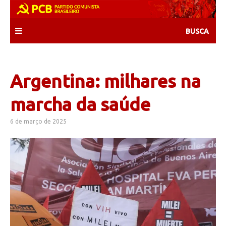
Skip
to
content
Argentina: milhares na
marcha da saúde
6 de março de 2025