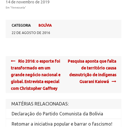
14 de novembro de 2019
Em "Venezuela"
CATEGORIA
BOLÍVIA
22 DE AGOSTO DE 2016
Post
Rio 2016: o esporte foi
Pesquisa aponta que falta
navigation
transformado em um
de território causa
grande negócio nacional e
desnutrição de indígenas
global. Entrevista especial
Guarani Kaiowá
com Christopher Gaffney
MATÉRIAS RELACIONADAS:
Declaração do Partido Comunista da Bolívia
Retomar a iniciativa popular e barrar o fascismo!