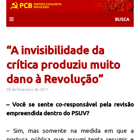
Skip
to
content
“A invisibilidade da
crítica produziu muito
dano à Revolução”
28 de fevereiro de 2011
– Você se sente co-responsável pela revisão
empreendida dentro do PSUV?
– Sim, mas somente na medida em que a
postura pública que assumi tenta resumir e