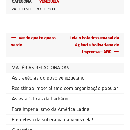
CATEGORIA
VENEZUELA
28 DE FEVEREIRO DE 2011
Post
Verde que te quero
Leia o boletim semanal da
navigation
verde
Agência Bolivariana de
Imprensa – ABP
MATÉRIAS RELACIONADAS:
As tragédias do povo venezuelano
Resistir ao imperialismo com organização popular
As estatísticas da barbárie
Fora imperialismo da América Latina!
Em defesa da soberania da Venezuela!
O paraíso