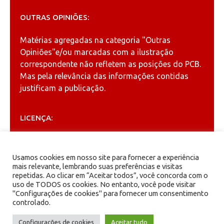
OUTRAS OPINIÕES:
Matérias agregadas na categoria
"Outras
Opiniões"
e/ou marcadas com a ilustração
correspondente não refletem as posições do PCB.
Mas pela relevância das informações contidas
justificam a publicação.
LICENÇA:
Permitida a reprodução, desde que citada a fonte
(
Creative Commons
).
Usamos cookies em nosso site para fornecer a experiência
mais relevante, lembrando suas preferências e visitas
repetidas. Ao clicar em “Aceitar todos”, você concorda com o
ARQUIVOS
uso de TODOS os cookies. No entanto, você pode visitar
"Configurações de cookies" para fornecer um consentimento
controlado.
Arquivos
Configurações de cookies
Aceitar tudo