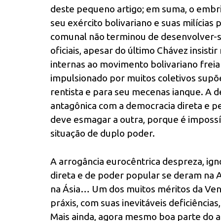
deste pequeno artigo; em suma, o embr
seu exército bolivariano e suas milícia
comunal não terminou de desenvolver-
oficiais, apesar do último Chávez insist
internas ao movimento bolivariano frei
impulsionado por muitos coletivos sup
rentista e para seu mecenas ianque. A d
antagônica com a democracia direta e 
deve esmagar a outra, porque é imposs
situação de duplo poder.
A arrogância eurocêntrica despreza, ig
direta e de poder popular se deram na Am
na Ásia… Um dos muitos méritos da Venez
práxis, com suas inevitáveis deficiências,
Mais ainda, agora mesmo boa parte do ap