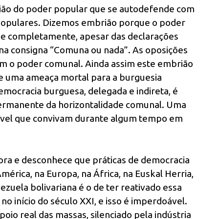
ião do poder popular que se autodefende com
s populares. Dizemos embrião porque o poder
se completamente, apesar das declarações
ir na consigna “Comuna ou nada”. As oposições
am o poder comunal. Ainda assim este embrião
õe uma ameaça mortal para a burguesia
emocracia burguesa, delegada e indireta, é
permanente da horizontalidade comunal. Uma
ível que convivam durante algum tempo em
nora e desconhece que práticas de democracia
érica, na Europa, na África, na Euskal Herria,
uela bolivariana é o de ter reativado essa
 no início do século XXI, e isso é imperdoável.
oio real das massas, silenciado pela indústria