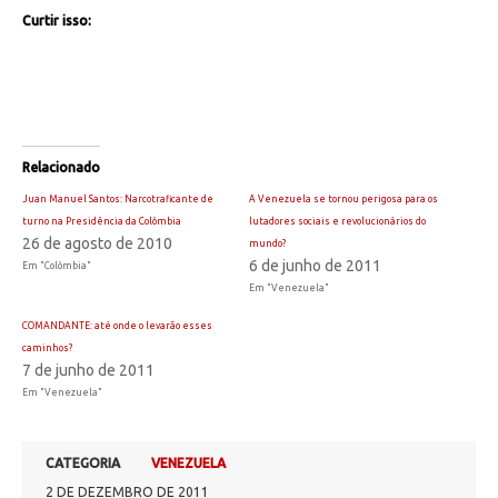
Curtir isso:
Relacionado
Juan Manuel Santos: Narcotraficante de
A Venezuela se tornou perigosa para os
turno na Presidência da Colômbia
lutadores sociais e revolucionários do
26 de agosto de 2010
mundo?
6 de junho de 2011
Em "Colômbia"
Em "Venezuela"
COMANDANTE: até onde o levarão esses
caminhos?
7 de junho de 2011
Em "Venezuela"
CATEGORIA
VENEZUELA
2 DE DEZEMBRO DE 2011