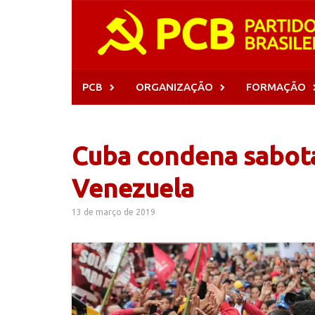
Skip
to
content
PCB
ORGANIZAÇÃO
FORMAÇÃO
Cuba condena sabota
Venezuela
13 de março de 2019