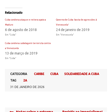
Relacionado
Cuba condena ataque e reitera apoio a
Governo de Cuba: basta de agressões à
Maduro
Venezuela!
6 de agosto de 2018
24 de janeiro de 2019
Em "Cuba"
Em "Venezuela"
Cuba condena sabotagem terrorista contra
a Venezuela
13 de março de 2019
Em "Cuba"
CATEGORIA
CARIBE
CUBA
SOLIDARIEDADE A CUBA
TAG
2A
31 DE JANEIRO DE 2026
Post
Notas sobre a extrema
Resistir ao imperialismo!