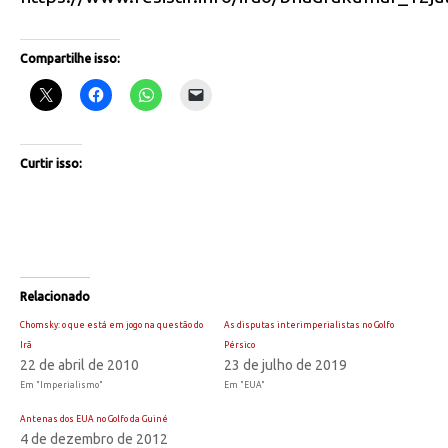
Compartilhe isso:
Curtir isso:
Relacionado
Chomsky: o que está em jogo na questão do
As disputas interimperialistas no Golfo
Irã
Pérsico
22 de abril de 2010
23 de julho de 2019
Em "Imperialismo"
Em "EUA"
Antenas dos EUA no Golfo da Guiné
4 de dezembro de 2012