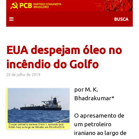
Skip
to
content
EUA despejam óleo no
incêndio do Golfo
20 de julho de 2019
por M. K.
Bhadrakumar*
O apresamento de
um petroleiro
iraniano ao largo de