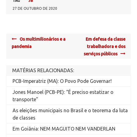
TAG
3B
27 DE OUTUBRO DE 2020
Post
Os multimilionários e a
Em defesa da classe
navigation
pandemia
trabalhadora e dos
serviços públicos
MATÉRIAS RELACIONADAS:
PCB-Imperatriz (MA): O Povo Pode Governar!
Jones Manoel (PCB-PE): “É preciso estatizar o
transporte”
As eleições municipais no Brasil e o teorema da luta
de classes
Em Goiânia: NEM MAGUITO NEM VANDERLAN