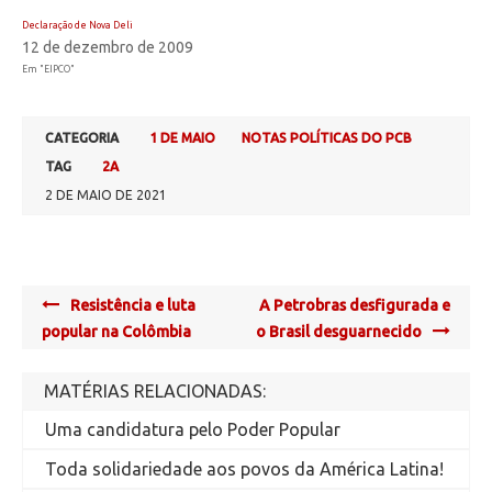
Declaração de Nova Deli
12 de dezembro de 2009
Em "EIPCO"
CATEGORIA
1 DE MAIO
NOTAS POLÍTICAS DO PCB
TAG
2A
2 DE MAIO DE 2021
Post
Resistência e luta
A Petrobras desfigurada e
navigation
popular na Colômbia
o Brasil desguarnecido
MATÉRIAS RELACIONADAS:
Uma candidatura pelo Poder Popular
Toda solidariedade aos povos da América Latina!