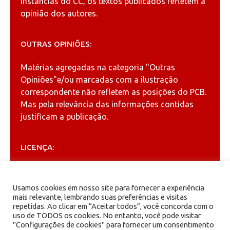
instâncias do CC, os textos publicados refletem a
opinião dos autores.
OUTRAS OPINIÕES:
Matérias agregadas na categoria
"Outras
Opiniões"
e/ou marcadas com a ilustração
correspondente não refletem as posições do PCB.
Mas pela relevância das informações contidas
justificam a publicação.
LICENÇA:
Permitida a reprodução, desde que citada a fonte
(
Creative Commons
).
Usamos cookies em nosso site para fornecer a experiência
mais relevante, lembrando suas preferências e visitas
repetidas. Ao clicar em “Aceitar todos”, você concorda com o
ARQUIVOS
uso de TODOS os cookies. No entanto, você pode visitar
"Configurações de cookies" para fornecer um consentimento