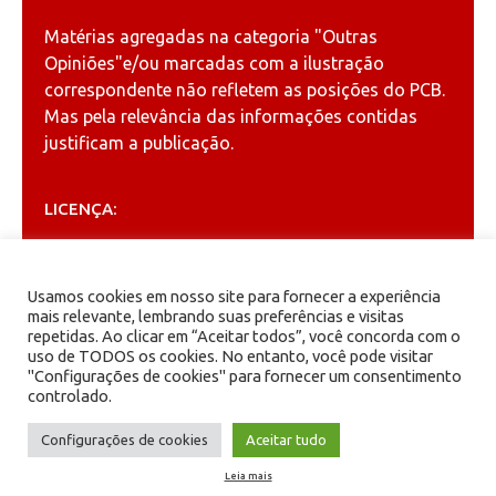
Matérias agregadas na categoria
"Outras
Opiniões"
e/ou marcadas com a ilustração
correspondente não refletem as posições do PCB.
Mas pela relevância das informações contidas
justificam a publicação.
LICENÇA:
Permitida a reprodução, desde que citada a fonte
(
Creative Commons
).
Usamos cookies em nosso site para fornecer a experiência
mais relevante, lembrando suas preferências e visitas
repetidas. Ao clicar em “Aceitar todos”, você concorda com o
ARQUIVOS
uso de TODOS os cookies. No entanto, você pode visitar
"Configurações de cookies" para fornecer um consentimento
controlado.
Arquivos
Configurações de cookies
Aceitar tudo
Leia mais
PCB - Partido Comunista Brasileiro.