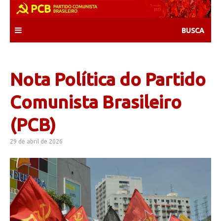
Skip
to
content
Nota Política do Partido
Comunista Brasileiro
(PCB)
29 de abril de 2026