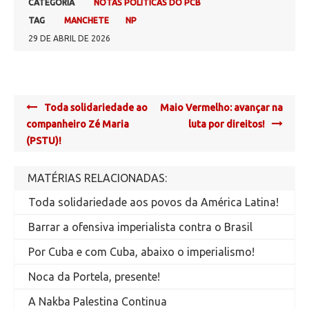
CATEGORIA
NOTAS POLÍTICAS DO PCB
TAG
MANCHETE
NP
29 DE ABRIL DE 2026
Post
Toda solidariedade ao
Maio Vermelho: avançar na
navigation
companheiro Zé Maria
luta por direitos!
(PSTU)!
MATÉRIAS RELACIONADAS:
Toda solidariedade aos povos da América Latina!
Barrar a ofensiva imperialista contra o Brasil
Por Cuba e com Cuba, abaixo o imperialismo!
Noca da Portela, presente!
A Nakba Palestina Continua