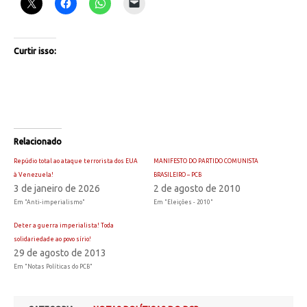
Curtir isso:
Relacionado
Repúdio total ao ataque terrorista dos EUA
MANIFESTO DO PARTIDO COMUNISTA
à Venezuela!
BRASILEIRO – PCB
3 de janeiro de 2026
2 de agosto de 2010
Em "Anti-imperialismo"
Em "Eleições - 2010"
Deter a guerra imperialista! Toda
solidariedade ao povo sírio!
29 de agosto de 2013
Em "Notas Políticas do PCB"