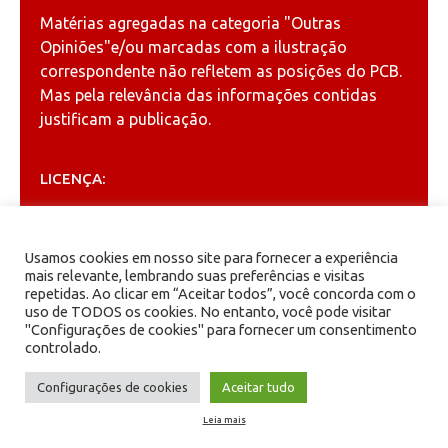
Matérias agregadas na categoria
"Outras
Opiniões"
e/ou marcadas com a ilustração
correspondente não refletem as posições do PCB.
Mas pela relevância das informações contidas
justificam a publicação.
LICENÇA:
Permitida a reprodução, desde que citada a fonte
(
Creative Commons
).
Usamos cookies em nosso site para fornecer a experiência
mais relevante, lembrando suas preferências e visitas
repetidas. Ao clicar em “Aceitar todos”, você concorda com o
ARQUIVOS
uso de TODOS os cookies. No entanto, você pode visitar
"Configurações de cookies" para fornecer um consentimento
controlado.
Arquivos
Configurações de cookies
Aceitar tudo
Leia mais
PCB - Partido Comunista Brasileiro.