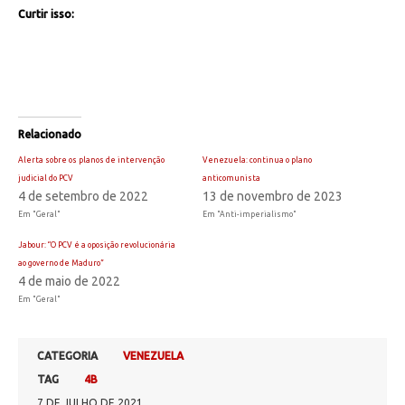
Curtir isso:
Relacionado
Alerta sobre os planos de intervenção
Venezuela: continua o plano
judicial do PCV
anticomunista
4 de setembro de 2022
13 de novembro de 2023
Em "Geral"
Em "Anti-imperialismo"
Jabour: “O PCV é a oposição revolucionária
ao governo de Maduro”
4 de maio de 2022
Em "Geral"
CATEGORIA
VENEZUELA
TAG
4B
7 DE JULHO DE 2021