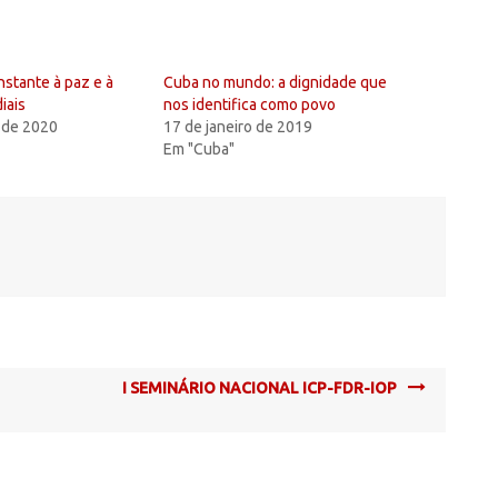
stante à paz e à
Cuba no mundo: a dignidade que
iais
nos identifica como povo
 de 2020
17 de janeiro de 2019
Em "Cuba"
I SEMINÁRIO NACIONAL ICP-FDR-IOP