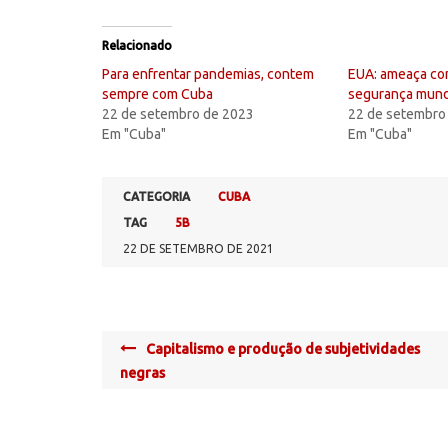
Relacionado
Para enfrentar pandemias, contem
EUA: ameaça con
sempre com Cuba
segurança mund
22 de setembro de 2023
22 de setembro
Em "Cuba"
Em "Cuba"
CATEGORIA
CUBA
TAG
5B
22 DE SETEMBRO DE 2021
Post
Capitalismo e produção de subjetividades
navigation
negras