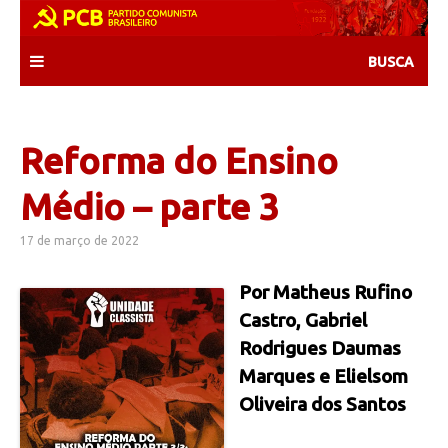
Skip
to
content
Reforma do Ensino
Médio – parte 3
17 de março de 2022
Por Matheus Rufino
Castro, Gabriel
Rodrigues Daumas
Marques e Elielsom
Oliveira dos Santos