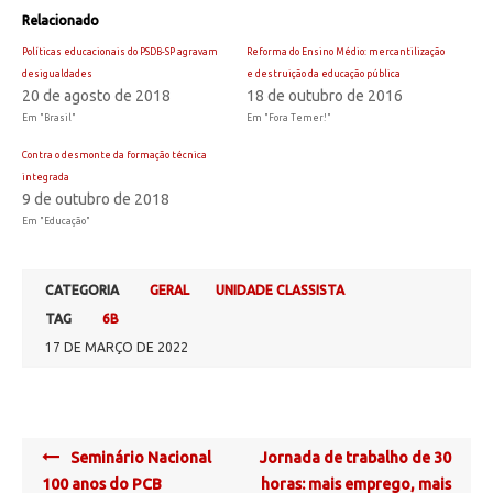
Relacionado
Políticas educacionais do PSDB-SP agravam
Reforma do Ensino Médio: mercantilização
desigualdades
e destruição da educação pública
20 de agosto de 2018
18 de outubro de 2016
Em "Brasil"
Em "Fora Temer!"
Contra o desmonte da formação técnica
integrada
9 de outubro de 2018
Em "Educação"
CATEGORIA
GERAL
UNIDADE CLASSISTA
TAG
6B
17 DE MARÇO DE 2022
Post
Seminário Nacional
Jornada de trabalho de 30
navigation
100 anos do PCB
horas: mais emprego, mais