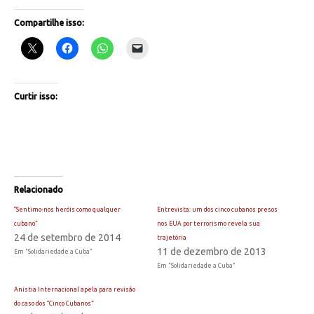
Compartilhe isso:
Curtir isso:
Relacionado
“Sentimo-nos heróis como qualquer
Entrevista: um dos cinco cubanos presos
cubano”
nos EUA por terrorismo revela sua
24 de setembro de 2014
trajetória
11 de dezembro de 2013
Em "Solidariedade a Cuba"
Em "Solidariedade a Cuba"
Anistia Internacional apela para revisão
do caso dos “Cinco Cubanos”