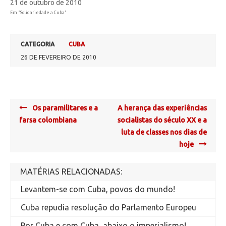
21 de outubro de 2010
Em "Solidariedade a Cuba"
CATEGORIA
CUBA
26 DE FEVEREIRO DE 2010
Post
Os paramilitares e a
A herança das experiências
navigation
farsa colombiana
socialistas do século XX e a
luta de classes nos dias de
hoje
MATÉRIAS RELACIONADAS:
Levantem-se com Cuba, povos do mundo!
Cuba repudia resolução do Parlamento Europeu
Por Cuba e com Cuba, abaixo o imperialismo!