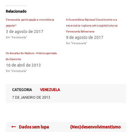
Relacionado
Venezuela: participação e resistência
A Assembleia Nacional Constituinte e a
popular*
necessária ruptura com o capitalismo na
3 de agosto de 2017
Venezuela Bolivariana
9 de agosto de 2017
Em "Venezuela"
Em "Venezuela"
Os desafios de Maduro – Vitória apertada
do chavismo
16 de abril de 2013
Em "Venezuela"
CATEGORIA
VENEZUELA
7 DE JANEIRO DE 2013
Post
Dados sem lupa
(Neo)desenvolvimentismo