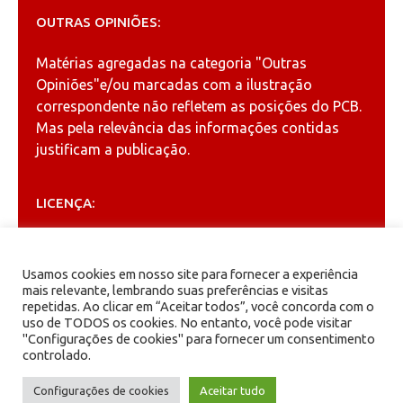
OUTRAS OPINIÕES:
Matérias agregadas na categoria
"Outras
Opiniões"
e/ou marcadas com a ilustração
correspondente não refletem as posições do PCB.
Mas pela relevância das informações contidas
justificam a publicação.
LICENÇA:
Permitida a reprodução, desde que citada a fonte
(
Creative Commons
).
Usamos cookies em nosso site para fornecer a experiência
mais relevante, lembrando suas preferências e visitas
repetidas. Ao clicar em “Aceitar todos”, você concorda com o
ARQUIVOS
uso de TODOS os cookies. No entanto, você pode visitar
"Configurações de cookies" para fornecer um consentimento
controlado.
Arquivos
Configurações de cookies
Aceitar tudo