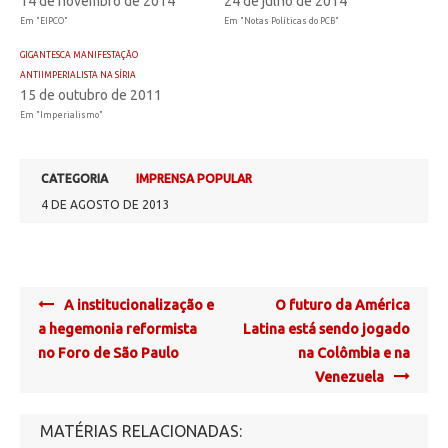
14 de novembro de 2014
24 de julho de 2014
Em "EIPCO"
Em "Notas Políticas do PCB"
GIGANTESCA MANIFESTAÇÃO
ANTIIMPERIALISTA NA SÍRIA
15 de outubro de 2011
Em "Imperialismo"
CATEGORIA
IMPRENSA POPULAR
4 DE AGOSTO DE 2013
Post
A institucionalização e
O futuro da América
navigation
a hegemonia reformista
Latina está sendo jogado
no Foro de São Paulo
na Colômbia e na
Venezuela
MATÉRIAS RELACIONADAS: