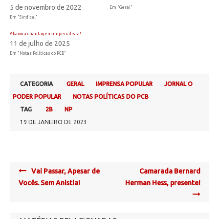
5 de novembro de 2022
Em "Geral"
Em "Sindical"
Abaixo a chantagem imperialista!
11 de julho de 2025
Em "Notas Políticas do PCB"
CATEGORIA
GERAL
IMPRENSA POPULAR
JORNAL O
PODER POPULAR
NOTAS POLÍTICAS DO PCB
TAG
2B
NP
19 DE JANEIRO DE 2023
Post
Vai Passar, Apesar de
Camarada Bernard
navigation
Vocês. Sem Anistia!
Herman Hess, presente!