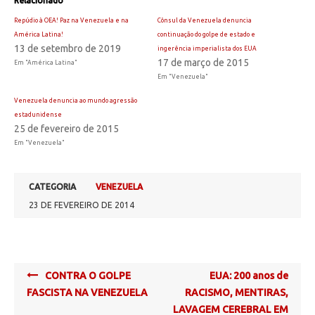
Relacionado
Repúdio à OEA! Paz na Venezuela e na
Cônsul da Venezuela denuncia
América Latina!
continuação do golpe de estado e
13 de setembro de 2019
ingerência imperialista dos EUA
17 de março de 2015
Em "América Latina"
Em "Venezuela"
Venezuela denuncia ao mundo agressão
estadunidense
25 de fevereiro de 2015
Em "Venezuela"
CATEGORIA
VENEZUELA
23 DE FEVEREIRO DE 2014
Post
CONTRA O GOLPE
EUA: 200 anos de
navigation
FASCISTA NA VENEZUELA
RACISMO, MENTIRAS,
LAVAGEM CEREBRAL EM