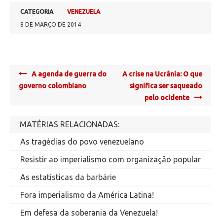
CATEGORIA
VENEZUELA
8 DE MARÇO DE 2014
Post
A agenda de guerra do
A crise na Ucrânia: O que
navigation
governo colombiano
significa ser saqueado
pelo ocidente
MATÉRIAS RELACIONADAS:
As tragédias do povo venezuelano
Resistir ao imperialismo com organização popular
As estatísticas da barbárie
Fora imperialismo da América Latina!
Em defesa da soberania da Venezuela!