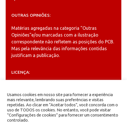
OUTRAS OPINIÕES:
Matérias agregadas na categoria
"Outras
Opiniões"
e/ou marcadas com a ilustração
correspondente não refletem as posições do PCB.
Mas pela relevância das informações contidas
justificam a publicação.
LICENÇA:
Permitida a reprodução, desde que citada a fonte
(
Creative Commons
).
Usamos cookies em nosso site para fornecer a experiência
mais relevante, lembrando suas preferências e visitas
repetidas. Ao clicar em “Aceitar todos”, você concorda com o
ARQUIVOS
uso de TODOS os cookies. No entanto, você pode visitar
"Configurações de cookies" para fornecer um consentimento
controlado.
Arquivos