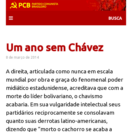
Skip
to
content
Um ano sem Chávez
8 de março de 2014
A direita, articulada como nunca em escala
mundial por obra e graça do fenomenal poder
midiático estadunidense, acreditava que com a
morte do líder bolivariano, o chavismo
acabaria. Em sua vulgaridade intelectual seus
partidários reciprocamente se consolavam
quanto suas derrotas latino-americanas,
dizendo que “morto o cachorro se acaba a