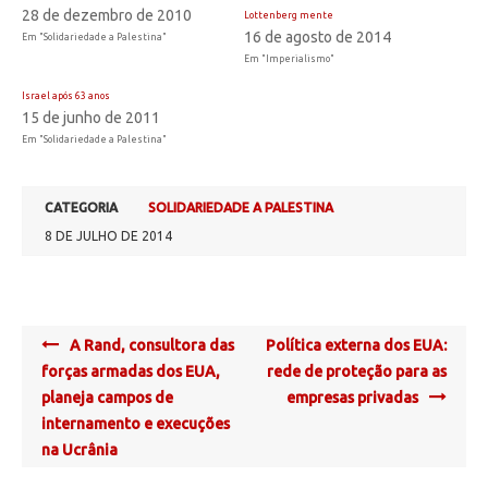
28 de dezembro de 2010
Lottenberg mente
16 de agosto de 2014
Em "Solidariedade a Palestina"
Em "Imperialismo"
Israel após 63 anos
15 de junho de 2011
Em "Solidariedade a Palestina"
CATEGORIA
SOLIDARIEDADE A PALESTINA
8 DE JULHO DE 2014
Post
A Rand, consultora das
Política externa dos EUA:
navigation
forças armadas dos EUA,
rede de proteção para as
planeja campos de
empresas privadas
internamento e execuções
na Ucrânia