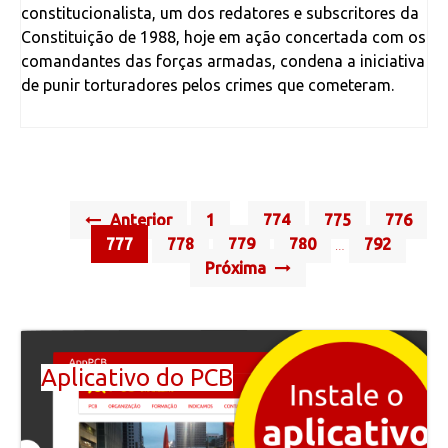
constitucionalista, um dos redatores e subscritores da
Constituição de 1988, hoje em ação concertada com os
comandantes das forças armadas, condena a iniciativa
de punir torturadores pelos crimes que cometeram.
Posts
Anterior
1
774
775
776
…
navigation
777
778
779
780
792
…
Próxima
Aplicativo do PCB