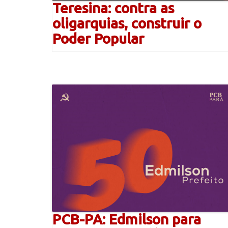
Teresina: contra as
oligarquias, construir o
Poder Popular
PCB-PA: Edmilson para