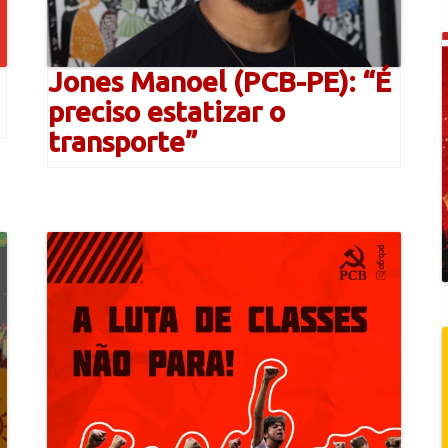
Jones Manoel (PCB-PE): “É
preciso estatizar o
transporte”