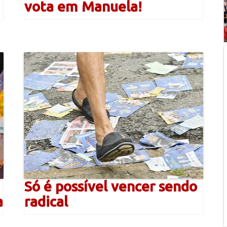
vota em Manuela!
Só é possível vencer sendo
a
radical