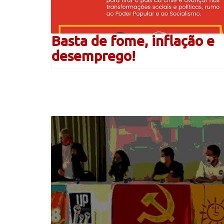
Basta de fome, inflação e
desemprego!