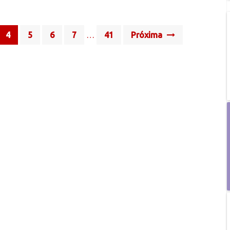
4
5
6
7
…
41
Próxima