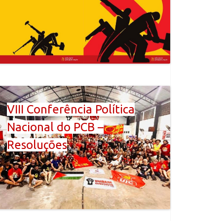
VIII Conferência Política
Nacional do PCB –
Resoluções