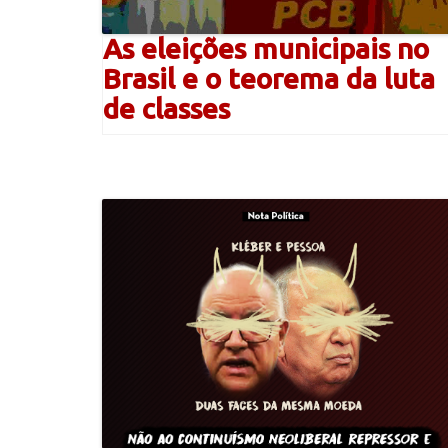
As eleições municipais no
Brasil e o teorema da luta
de classes