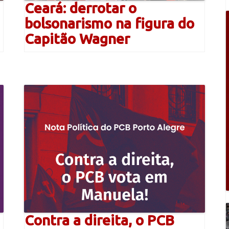
Ceará: derrotar o
bolsonarismo na figura do
Capitão Wagner
Contra a direita, o PCB