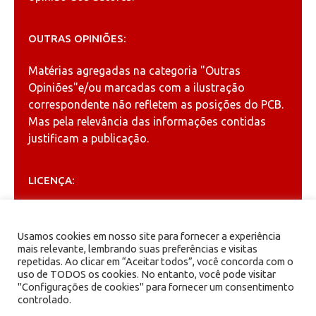
OUTRAS OPINIÕES:
Matérias agregadas na categoria
"Outras
Opiniões"
e/ou marcadas com a ilustração
correspondente não refletem as posições do PCB.
Mas pela relevância das informações contidas
justificam a publicação.
LICENÇA:
Permitida a reprodução, desde que citada a fonte
(
Creative Commons
).
Usamos cookies em nosso site para fornecer a experiência
mais relevante, lembrando suas preferências e visitas
repetidas. Ao clicar em “Aceitar todos”, você concorda com o
ARQUIVOS
uso de TODOS os cookies. No entanto, você pode visitar
"Configurações de cookies" para fornecer um consentimento
controlado.
Arquivos