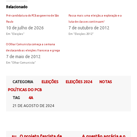
Relacionado
Pré-candidatura do PCB ao governo de São
Passa mais uma eleição; a exploração e a
Paulo
luta de classes continuam!
10 de julho de 2026
7 de outubro de 2012
Em "Eleições"
Em "Eleições 2012"
O Olhar Comunista começa a semana
destacando as eleições francesa e grega
7 de maio de 2012
Em "Olhar Comunista"
CATEGORIA
ELEIÇÕES
ELEIÇÕES 2024
NOTAS
POLÍTICAS DO PCB
TAG
4A
21 DE AGOSTO DE 2024
Post
O projeto fascista de
A questão agrária e o