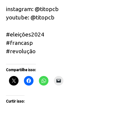
instagram: @titopcb
youtube: @titopcb
#eleições2024
#francasp
#revolução
Compartilhe isso:
Curtir isso: