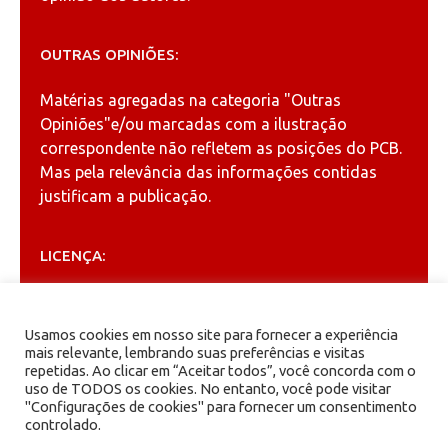
OUTRAS OPINIÕES:
Matérias agregadas na categoria
"Outras
Opiniões"
e/ou marcadas com a ilustração
correspondente não refletem as posições do PCB.
Mas pela relevância das informações contidas
justificam a publicação.
LICENÇA:
Permitida a reprodução, desde que citada a fonte
(
Creative Commons
).
Usamos cookies em nosso site para fornecer a experiência
mais relevante, lembrando suas preferências e visitas
repetidas. Ao clicar em “Aceitar todos”, você concorda com o
ARQUIVOS
uso de TODOS os cookies. No entanto, você pode visitar
"Configurações de cookies" para fornecer um consentimento
controlado.
Arquivos