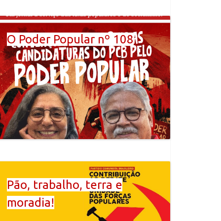
O Poder Popular nº 108
Pão, trabalho, terra e
moradia!