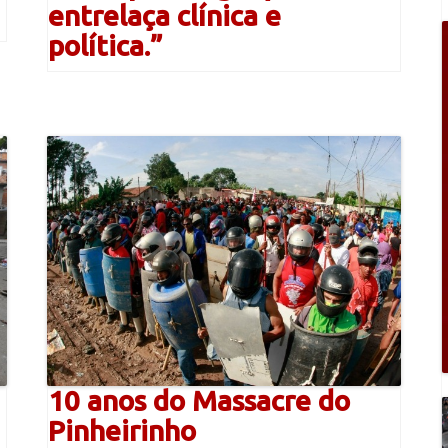
entrelaça clínica e
política.”
10 anos do Massacre do
Pinheirinho