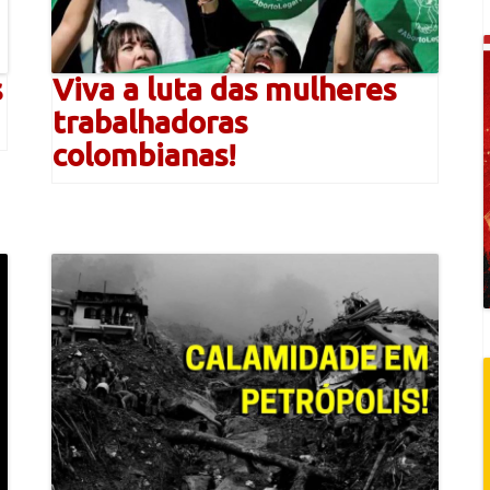
s
Viva a luta das mulheres
trabalhadoras
colombianas!