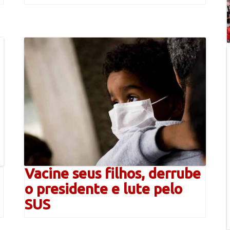
Vacine seus filhos, derrube
o presidente e lute pelo
SUS