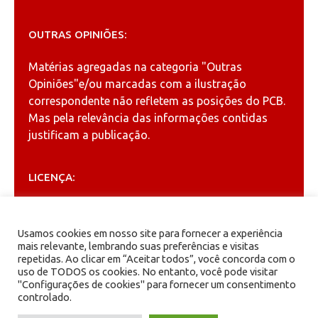
OUTRAS OPINIÕES:
Matérias agregadas na categoria
"Outras
Opiniões"
e/ou marcadas com a ilustração
correspondente não refletem as posições do PCB.
Mas pela relevância das informações contidas
justificam a publicação.
LICENÇA:
Permitida a reprodução, desde que citada a fonte
(
Creative Commons
).
Usamos cookies em nosso site para fornecer a experiência
mais relevante, lembrando suas preferências e visitas
repetidas. Ao clicar em “Aceitar todos”, você concorda com o
ARQUIVOS
uso de TODOS os cookies. No entanto, você pode visitar
"Configurações de cookies" para fornecer um consentimento
controlado.
Arquivos