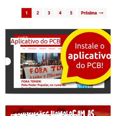
Posts
1
2
3
4
5
Próxima
navigation
Aplicativo do PCB