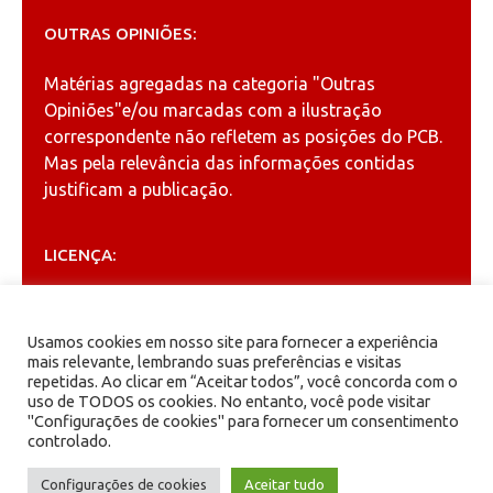
OUTRAS OPINIÕES:
Matérias agregadas na categoria
"Outras
Opiniões"
e/ou marcadas com a ilustração
correspondente não refletem as posições do PCB.
Mas pela relevância das informações contidas
justificam a publicação.
LICENÇA:
Permitida a reprodução, desde que citada a fonte
(
Creative Commons
).
Usamos cookies em nosso site para fornecer a experiência
mais relevante, lembrando suas preferências e visitas
repetidas. Ao clicar em “Aceitar todos”, você concorda com o
ARQUIVOS
uso de TODOS os cookies. No entanto, você pode visitar
"Configurações de cookies" para fornecer um consentimento
controlado.
Arquivos
Configurações de cookies
Aceitar tudo