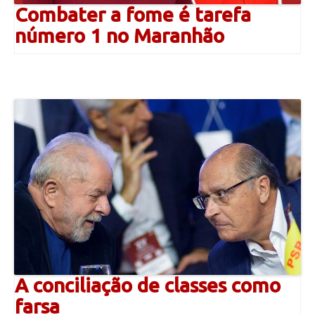
Combater a fome é tarefa
número 1 no Maranhão
A conciliação de classes como
farsa