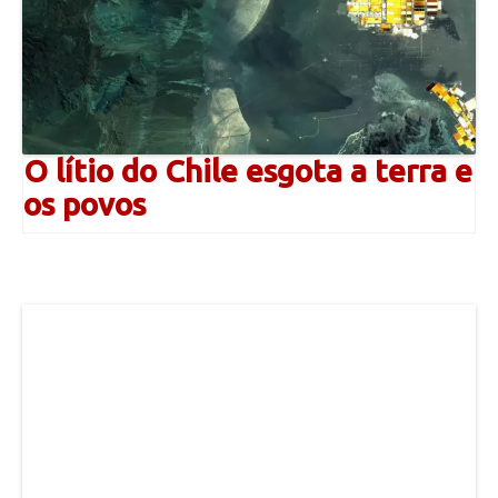
O lítio do Chile esgota a terra e
os povos