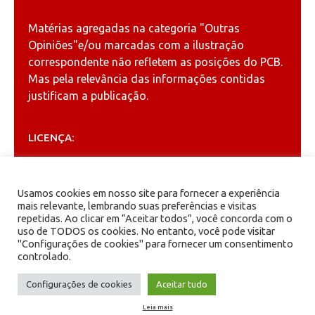
Matérias agregadas na categoria
"Outras
Opiniões"
e/ou marcadas com a ilustração
correspondente não refletem as posições do PCB.
Mas pela relevância das informações contidas
justificam a publicação.
LICENÇA:
Permitida a reprodução, desde que citada a fonte
(
Creative Commons
).
Usamos cookies em nosso site para fornecer a experiência
mais relevante, lembrando suas preferências e visitas
repetidas. Ao clicar em “Aceitar todos”, você concorda com o
ARQUIVOS
uso de TODOS os cookies. No entanto, você pode visitar
"Configurações de cookies" para fornecer um consentimento
controlado.
Arquivos
Configurações de cookies
Aceitar tudo
Leia mais
PCB - Partido Comunista Brasileiro.