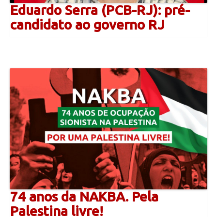
Eduardo Serra (PCB-RJ): pré-
candidato ao governo RJ
74 anos da NAKBA. Pela
Palestina livre!