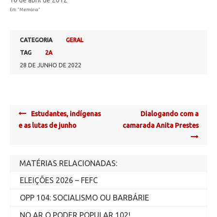
10 de abril de 2012
Em "Memória"
CATEGORIA
GERAL
TAG
2A
28 DE JUNHO DE 2022
Post
Estudantes, indígenas
Dialogando com a
navigation
e as lutas de junho
camarada Anita Prestes
MATÉRIAS RELACIONADAS:
ELEIÇÕES 2026 – FEFC
OPP 104: SOCIALISMO OU BARBÁRIE
NO AR O PODER POPULAR 102!